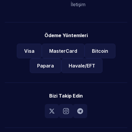
İletişim
Ödeme Yöntemleri
Visa
MasterCard
Bitcoin
Papara
Havale/EFT
Bizi Takip Edin