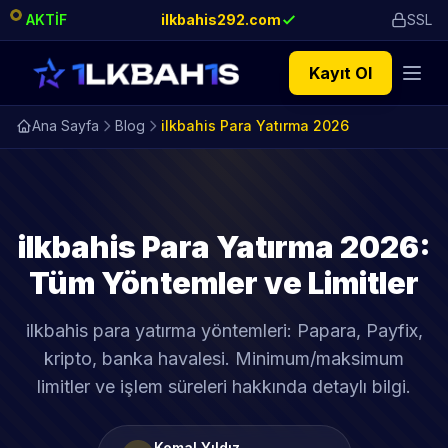
AKTİF
ilkbahis292.com
SSL
Kayıt Ol
Ana Sayfa
Blog
ilkbahis Para Yatırma 2026
ilkbahis Para Yatırma 2026:
Tüm Yöntemler ve Limitler
ilkbahis para yatırma yöntemleri: Papara, Payfix,
kripto, banka havalesi. Minimum/maksimum
limitler ve işlem süreleri hakkında detaylı bilgi.
Kemal Yıldız