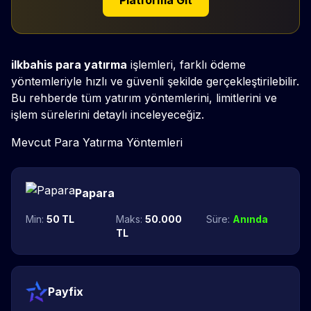
Platforma Git
ilkbahis para yatırma
işlemleri, farklı ödeme
yöntemleriyle hızlı ve güvenli şekilde gerçekleştirilebilir.
Bu rehberde tüm yatırım yöntemlerini, limitlerini ve
işlem sürelerini detaylı inceleyeceğiz.
Mevcut Para Yatırma Yöntemleri
Papara
Min:
50 TL
Maks:
50.000
Süre:
Anında
TL
Payfix