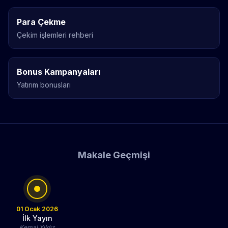
Para Çekme
Çekim işlemleri rehberi
Bonus Kampanyaları
Yatırım bonusları
Makale Geçmişi
01 Ocak 2026
İlk Yayın
Kemal Yıldız