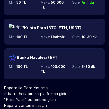
Min:
50 TL
Maks:
50.000
Süre:
Anında
TL
Kripto Para (BTC, ETH, USDT)
Min:
100 TL
Maks:
Limitsiz
Süre:
10-30 dk
Banka Havalesi / EFT
Min:
100 TL
Maks:
100.000
Süre:
5-30 dk
TL
Papara ile Para Yatırma
ilkbahis hesabınıza platforma gidin
"Para Yatır" bölümüne gidin
Papara yöntemini seçin