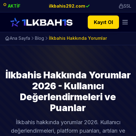
AKTİF
ilkbahis292.com
SSL
Kayıt Ol
Ana Sayfa
Blog
İlkbahis Hakkında Yorumlar
İlkbahis Hakkında Yorumlar
2026 - Kullanıcı
Değerlendirmeleri ve
Puanlar
İlkbahis hakkında yorumlar 2026. Kullanıcı
değerlendirmeleri, platform puanları, artıları ve