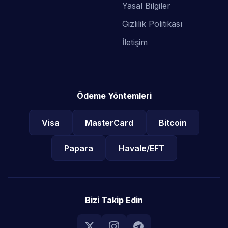
Yasal Bilgiler
Gizlilik Politikası
İletişim
Ödeme Yöntemleri
Visa
MasterCard
Bitcoin
Papara
Havale/EFT
Bizi Takip Edin