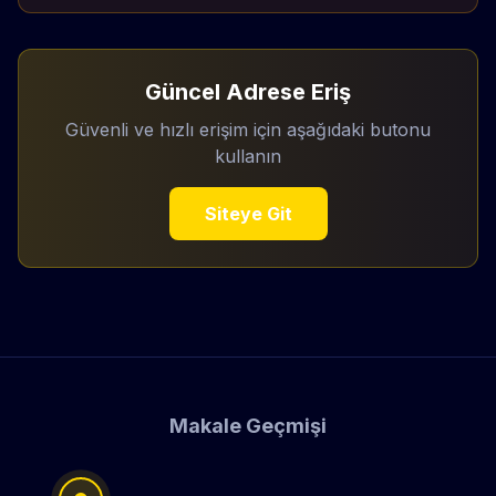
Güncel Adrese Eriş
Güvenli ve hızlı erişim için aşağıdaki butonu
kullanın
Siteye Git
Makale Geçmişi