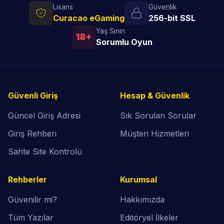
Lisans
Güvenlik
Curacao eGaming
256-bit SSL
Yaş Sınırı
18+
Sorumlu Oyun
Güvenli Giriş
Hesap & Güvenlik
Güncel Giriş Adresi
Sık Sorulan Sorular
Giriş Rehberi
Müşteri Hizmetleri
Sahte Site Kontrolü
Rehberler
Kurumsal
Güvenilir mi?
Hakkımızda
Tüm Yazılar
Editöryel İlkeler