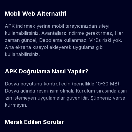
Mobil Web Alternatifi
APK indirmek yerine mobil tarayıcınızdan siteyi
kullanabilirsiniz. Avantajları: İndirme gerektirmez, Her
zaman güncel, Depolama kullanmaz, Virüs riski yok.
Ana ekrana kısayol ekleyerek uygulama gibi
kullanabilirsiniz.
APK Doğrulama Nasıl Yapılır?
Dosya boyutunu kontrol edin (genellikle 10-30 MB).
Dosya adında resmi isim olmalı. Kurulum sırasında aşırı
izin istemeyen uygulamalar güvenlidir. Şüpheniz varsa
kurmayın.
Merak Edilen Sorular