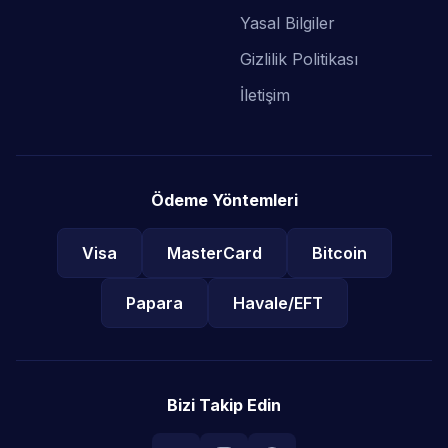
Yasal Bilgiler
Gizlilik Politikası
İletişim
Ödeme Yöntemleri
Visa
MasterCard
Bitcoin
Papara
Havale/EFT
Bizi Takip Edin