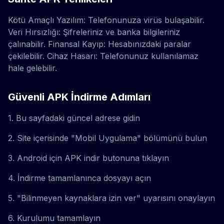
Kötü Amaçlı Yazılım: Telefonunuza virüs bulaşabilir.
Veri Hırsızlığı: Şifreleriniz ve banka bilgileriniz
çalınabilir. Finansal Kayıp: Hesabınızdaki paralar
çekilebilir. Cihaz Hasarı: Telefonunuz kullanılamaz
hale gelebilir.
Güvenli APK İndirme Adımları
1. Bu sayfadaki güncel adrese gidin
2. Site içerisinde "Mobil Uygulama" bölümünü bulun
3. Android için APK indir butonuna tıklayın
4. İndirme tamamlanınca dosyayı açın
5. "Bilinmeyen kaynaklara izin ver" uyarısını onaylayın
6. Kurulumu tamamlayın